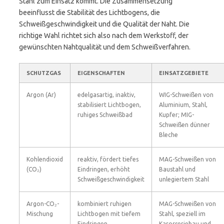
Stahl zum Einsatz kommt. Die Zusammensetzung
beeinflusst die Stabilität des Lichtbogens, die
Schweißgeschwindigkeit und die Qualität der Naht. Die
richtige Wahl richtet sich also nach dem Werkstoff, der
gewünschten Nahtqualität und dem Schweißverfahren.
SCHUTZGAS
EIGENSCHAFTEN
EINSATZGEBIETE
Argon (Ar)
edelgasartig, inaktiv,
WIG-Schweißen von
stabilisiert Lichtbogen,
Aluminium, Stahl,
ruhiges Schweißbad
Kupfer; MIG-
Schweißen dünner
Bleche
Kohlendioxid
reaktiv, fördert tiefes
MAG-Schweißen von
(CO₂)
Eindringen, erhöht
Baustahl und
Schweißgeschwindigkeit
unlegiertem Stahl
Argon-CO₂-
kombiniert ruhigen
MAG-Schweißen von
Mischung
Lichtbogen mit tiefem
Stahl, speziell im
Eindringen
Karosseriebau und