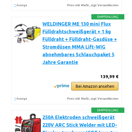
*
Preis inkl. MwSt., zzgl. Versandkosten
Anzeige
EMPFEHLUNG
WELDINGER ME 130 mini Flux
Fülldrahtschweißgerät + 1 kg
Fülldraht + Fülldraht-Gasdüse +
Stromdüsen MMA Lift-WIG
abnehmbares Schlauchpaket 5
Jahre Garantie
139,99 €
Bei Amazon ansehen
*
Preis inkl. MwSt., zzgl. Versandkosten
Anzeige
EMPFEHLUNG
250A Elektroden schweißgerät
220V ARC Stick Welder mit LED-