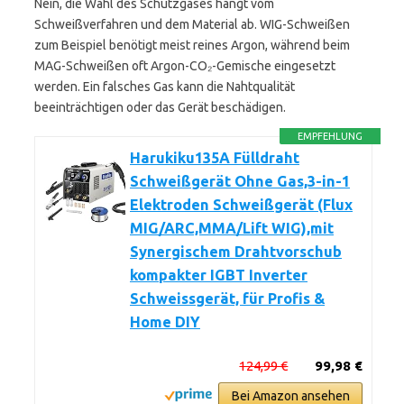
Nein, die Wahl des Schutzgases hängt vom
Schweißverfahren und dem Material ab. WIG-Schweißen
zum Beispiel benötigt meist reines Argon, während beim
MAG-Schweißen oft Argon-CO₂-Gemische eingesetzt
werden. Ein falsches Gas kann die Nahtqualität
beeinträchtigen oder das Gerät beschädigen.
EMPFEHLUNG
Harukiku135A Fülldraht
Schweißgerät Ohne Gas,3-in-1
Elektroden Schweißgerät (Flux
MIG/ARC,MMA/Lift WIG),mit
Synergischem Drahtvorschub
kompakter IGBT Inverter
Schweissgerät, für Profis &
Home DIY
124,99 €
99,98 €
Bei Amazon ansehen