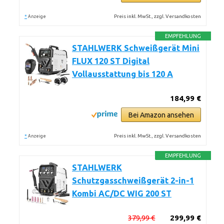
*
Preis inkl. MwSt., zzgl. Versandkosten
Anzeige
EMPFEHLUNG
STAHLWERK Schweißgerät Mini
FLUX 120 ST Digital
Vollausstattung bis 120 A
184,99 €
Bei Amazon ansehen
*
Preis inkl. MwSt., zzgl. Versandkosten
Anzeige
EMPFEHLUNG
STAHLWERK
Schutzgasschweißgerät 2-in-1
Kombi AC/DC WIG 200 ST
379,99 €
299,99 €