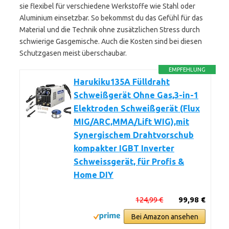
sie flexibel für verschiedene Werkstoffe wie Stahl oder
Aluminium einsetzbar. So bekommst du das Gefühl für das
Material und die Technik ohne zusätzlichen Stress durch
schwierige Gasgemische. Auch die Kosten sind bei diesen
Schutzgasen meist überschaubar.
EMPFEHLUNG
Harukiku135A Fülldraht
Schweißgerät Ohne Gas,3-in-1
Elektroden Schweißgerät (Flux
MIG/ARC,MMA/Lift WIG),mit
Synergischem Drahtvorschub
kompakter IGBT Inverter
Schweissgerät, für Profis &
Home DIY
124,99 €
99,98 €
Bei Amazon ansehen