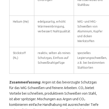
Stahlbau
Helium (He)
edelgasartig, erhöht
WIG- und MIG-
Wärmeeinbringung,
Schweißen von
verbessert Nahtqualität
Aluminium, Kupfer
und dicken
Werkstoffen
Stickstoff
reaktiv, selten als reines
spezielles
(N₂)
Schutzgas, Einfluss auf
Legierungsschweißen,
Schweißnahtgefüge
z.B. bei bestimmten
Stahlsorten
Zusammenfassung:
Argon ist das bevorzugte Schutzgas
für das WIG-Schweißen und feinere Arbeiten. CO₂ bietet
Vorteile bei schnellem, produktivem Schweißen von Stahl,
ist aber spritziger. Mischungen aus Argon und CO₂
kombinieren einfache Handhabung mit ausreichender Tiefe