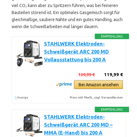
viel CO₂ kann aber zu Spritzern führen, was bei feineren
Bauteilen störend ist. Ein optimales Gasgemisch sorgt für
gleichmäßige, saubere Nähte und ein gutes Handling, auch
wenn die Schweißarbeiten mal länger dauern.
EMPFEHLUNG
STAHLWERK Elektroden-
Schweißgerät ARC 200 MD
Vollausstattung bis 200 A
139,99 €
119,99 €
Bei Amazon ansehen
*
Preis inkl. MwSt., zzgl. Versandkosten
Anzeige
EMPFEHLUNG
STAHLWERK Elektroden-
Schweißgerät ARC 200 MD –
MMA (E-Hand) bis 200 A