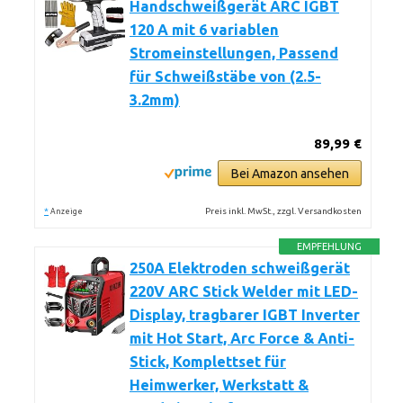
Handschweißgerät ARC IGBT
120 A mit 6 variablen
Stromeinstellungen, Passend
für Schweißstäbe von (2.5-
3.2mm)
89,99 €
Bei Amazon ansehen
*
Preis inkl. MwSt., zzgl. Versandkosten
Anzeige
EMPFEHLUNG
250A Elektroden schweißgerät
220V ARC Stick Welder mit LED-
Display, tragbarer IGBT Inverter
mit Hot Start, Arc Force & Anti-
Stick, Komplettset für
Heimwerker, Werkstatt &