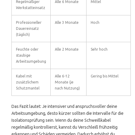
Regelmäßiger
Alle 6 Monate
Mittel
Werkstatteinsatz
Professioneller
Alle 3 Monate
Hoch
Dauereinsatz
(täglich)
Feuchte oder
Alle 2 Monate
Sehr hoch
staubige
Arbeitsumgebung
Kabel mit
Alle 6-12
Gering bis Mittel
zusätzlichem
Monate (je
Schutzmantel
nach Nutzung)
Das Fazit lautet: Je intensiver und anspruchsvoller deine
Arbeitsumgebung, desto kürzer sollten die Intervalle für die
Isolationsprüfung sein. Wenn du deine Schweißkabel
regelmäßig kontrollierst, kannst du Verschleiß frühzeitig
erkennen und Schäden vermeiden. Dadurch erhöhst du