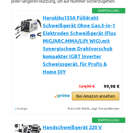
jeder längeren Nutzung, um auf Nummer sicherzugehen.
EMPFEHLUNG
Harukiku135A Fülldraht
Schweißgerät Ohne Gas,3-in-1
Elektroden Schweißgerät (Flux
MIG/ARC,MMA/Lift WIG),mit
Synergischem Drahtvorschub
kompakter IGBT Inverter
Schweissgerät, für Profis &
Home DIY
124,99 €
99,98 €
Bei Amazon ansehen
*
Preis inkl. MwSt., zzgl. Versandkosten
Anzeige
EMPFEHLUNG
Handschweißgerät 220 V