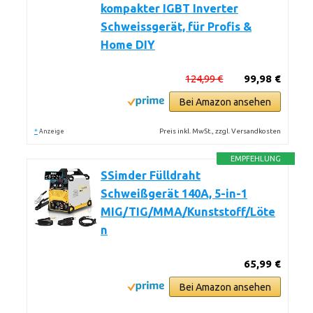
kompakter IGBT Inverter
Schweissgerät, für Profis &
Home DIY
124,99 €
99,98 €
Bei Amazon ansehen
*
Preis inkl. MwSt., zzgl. Versandkosten
Anzeige
EMPFEHLUNG
SSimder Fülldraht
Schweißgerät 140A, 5-in-1
MIG/TIG/MMA/Kunststoff/Löte
n
65,99 €
Bei Amazon ansehen