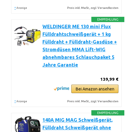
*
Preis inkl. MwSt., zzgl. Versandkosten
Anzeige
EMPFEHLUNG
WELDINGER ME 130 mini Flux
Fülldrahtschweißgerät + 1 kg
Fülldraht + Fülldraht-Gasdüse +
Stromdüsen MMA Lift-WIG
abnehmbares Schlauchpaket 5
Jahre Garantie
139,99 €
Bei Amazon ansehen
*
Preis inkl. MwSt., zzgl. Versandkosten
Anzeige
EMPFEHLUNG
140A MIG MAG Schweißgerät,
Fülldraht Schweißgerät ohne