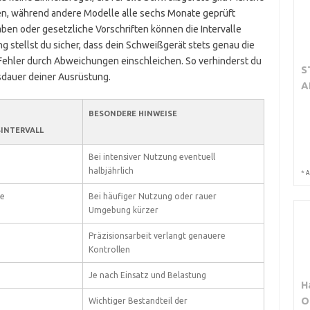
gen, während andere Modelle alle sechs Monate geprüft
ben oder gesetzliche Vorschriften können die Intervalle
g stellst du sicher, dass dein Schweißgerät stets genau die
Fehler durch Abweichungen einschleichen. So verhinderst du
S
sdauer deiner Ausrüstung.
A
BESONDERE HINWEISE
SINTERVALL
Bei intensiver Nutzung eventuell
halbjährlich
*
A
te
Bei häufiger Nutzung oder rauer
Umgebung kürzer
Präzisionsarbeit verlangt genauere
Kontrollen
Je nach Einsatz und Belastung
H
O
Wichtiger Bestandteil der