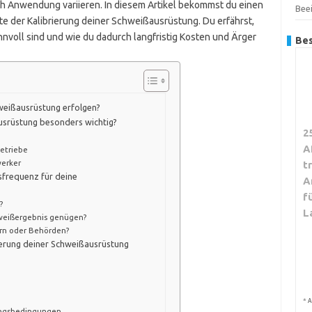
h Anwendung variieren. In diesem Artikel bekommst du einen
Beei
te der Kalibrierung deiner Schweißausrüstung. Du erfährst,
voll sind und wie du dadurch langfristig Kosten und Ärger
Bes
hweißausrüstung erfolgen?
ausrüstung besonders wichtig?
2
A
etriebe
werker
t
sfrequenz für deine
A
f
?
L
weißergebnis genügen?
ern oder Behörden?
rierung deiner Schweißausrüstung
*
A
ngsbedingungen