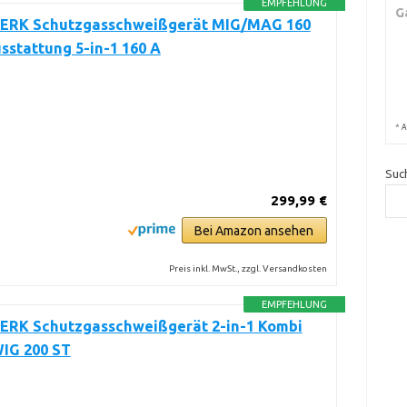
EMPFEHLUNG
G
RK Schutzgasschweißgerät MIG/MAG 160
sstattung 5-in-1 160 A
*
A
Suc
299,99 €
Bei Amazon ansehen
Preis inkl. MwSt., zzgl. Versandkosten
EMPFEHLUNG
RK Schutzgasschweißgerät 2-in-1 Kombi
IG 200 ST