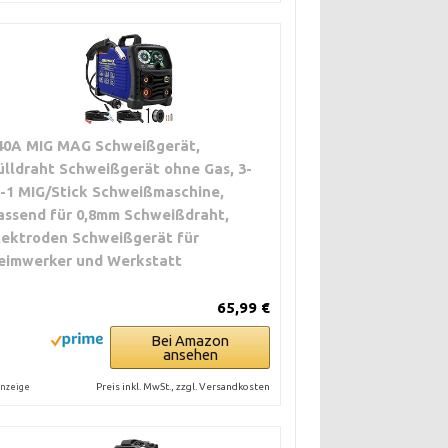
40A MIG MAG Schweißgerät,
ülldraht Schweißgerät ohne Gas, 3-
n-1 MIG/Stick Schweißmaschine,
assend für 0,8mm Schweißdraht,
lektroden Schweißgerät für
eimwerker und Werkstatt
65,99 €
Bei Amazon
ansehen
Preis inkl. MwSt., zzgl. Versandkosten
nzeige