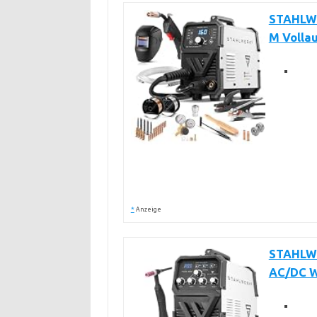
STAHLWE
M Vollau
*
Anzeige
STAHLWE
AC/DC W