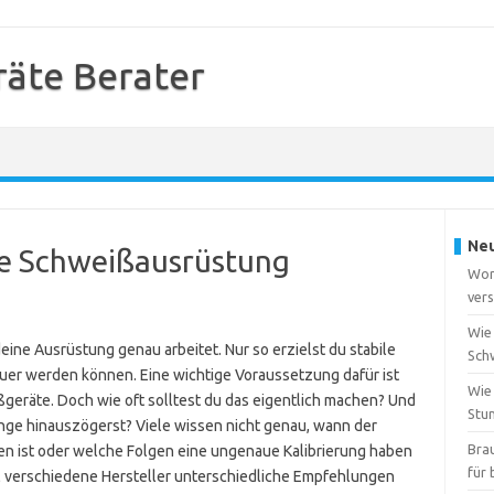
äte Berater
Neu
ne Schweißausrüstung
Wor
vers
Wie 
ine Ausrüstung genau arbeitet. Nur so erzielst du stabile
Sch
uer werden können. Eine wichtige Voraussetzung dafür ist
Wie
ßgeräte. Doch wie oft solltest du das eigentlich machen? Und
Stu
ange hinauszögerst? Viele wissen nicht genau, wann der
Bra
men ist oder welche Folgen eine ungenaue Kalibrierung haben
für
l verschiedene Hersteller unterschiedliche Empfehlungen