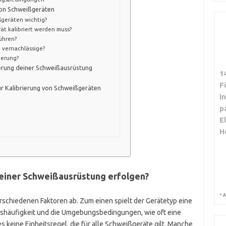
 von Schweißgeräten
ßgeräten wichtig?
ät kalibriert werden muss?
führen?
g vernachlässige?
ierung?
rierung deiner Schweißausrüstung
1
F
ur Kalibrierung von Schweißgeräten
i
p
E
H
 deiner Schweißausrüstung erfolgen?
*
A
erschiedenen Faktoren ab. Zum einen spielt der Gerätetyp eine
gshäufigkeit und die Umgebungsbedingungen, wie oft eine
es keine Einheitsregel, die für alle Schweißgeräte gilt. Manche