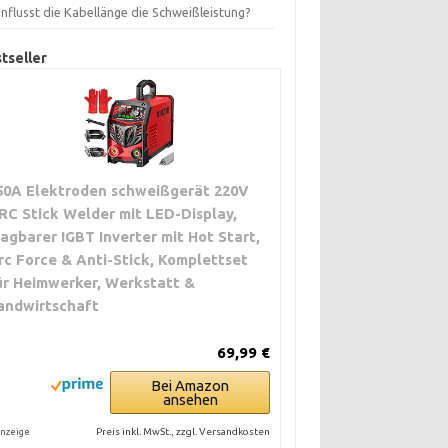
nflusst die Kabellänge die Schweißleistung?
tseller
50A Elektroden schweißgerät 220V
RC Stick Welder mit LED-Display,
ragbarer IGBT Inverter mit Hot Start,
rc Force & Anti-Stick, Komplettset
ür Heimwerker, Werkstatt &
andwirtschaft
69,99 €
Bei Amazon
ansehen
Preis inkl. MwSt., zzgl. Versandkosten
nzeige