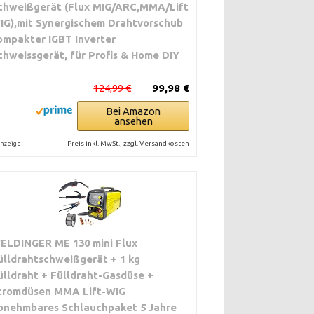
chweißgerät (Flux MIG/ARC,MMA/Lift
IG),mit Synergischem Drahtvorschub
ompakter IGBT Inverter
chweissgerät, für Profis & Home DIY
124,99 €
99,98 €
Bei Amazon
ansehen
Preis inkl. MwSt., zzgl. Versandkosten
nzeige
ELDINGER ME 130 mini Flux
ülldrahtschweißgerät + 1 kg
ülldraht + Fülldraht-Gasdüse +
tromdüsen MMA Lift-WIG
bnehmbares Schlauchpaket 5 Jahre