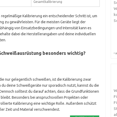
Gesamtkalibrierung
S
W
k
regelmäßige Kalibrierung ein entscheidender Schritt ist, um
S
g zu gewährleisten. Für die meisten Geräte liegt der
Abhängig von Einsatzbedingungen und Intensität kann es
Behalte dabei die Herstellerangaben und deine individuellen
ten.
r Schweißausrüstung besonders wichtig?
*
A
ie nur gelegentlich schweißen, ist die Kalibrierung zwar
nn du deine Schweißgeräte nur sporadisch nutzt, kannst du die
W
 Dennoch solltest du darauf achten, dass die Grundfunktionen
F
r bleibt. Besonders bei anspruchsvollen Projekten oder
F
rollierte Kalibrierung eine wichtige Rolle. Außerdem schützt
S
hler Zeit und Material verschwendest.
a