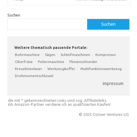
Suchen
Suchen
Weitere thematisch passende Portale:
Bohrmaschine
·
Sägen
·
Schleifmaschinen
·
Kompressor
·
Oberfräse
·
Poliermaschine
·
Fliesenschneider
Kreuzlinienlaser
·
Werkzeugkoffer
·
Multifunktionswerkzeug
·
Drehmomentschlüssel
Impressum
die mit * gekennzeichneten Links sind sog. Affiliatelinks.
Als Amazon-Partner verdiene ich an qualifizierten Käufen!
© 2025 Ostsee-Ventures UG