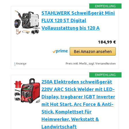
EMPFEHLUNG
STAHLWERK Schweißgerät Mini
FLUX 120 ST Digital
Vollausstattung bis 120 A
184,99 €
Bei Amazon ansehen
*
Preis inkl. MwSt., zzgl. Versandkosten
Anzeige
EMPFEHLUNG
250A Elektroden schweißgerät
220V ARC Stick Welder mit LED-
Display, tragbarer IGBT Inverter
mit Hot Start, Arc Force & Anti-
Stick, Komplettset für
Heimwerker, Werkstatt &
Landwirtschaft