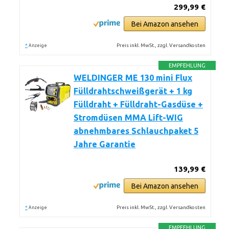
299,99 €
Bei Amazon ansehen
*
Preis inkl. MwSt., zzgl. Versandkosten
Anzeige
EMPFEHLUNG
WELDINGER ME 130 mini Flux
Fülldrahtschweißgerät + 1 kg
Fülldraht + Fülldraht-Gasdüse +
Stromdüsen MMA Lift-WIG
abnehmbares Schlauchpaket 5
Jahre Garantie
139,99 €
Bei Amazon ansehen
*
Preis inkl. MwSt., zzgl. Versandkosten
Anzeige
EMPFEHLUNG