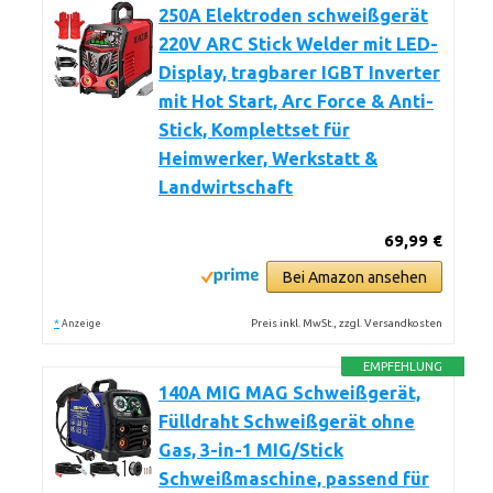
250A Elektroden schweißgerät
220V ARC Stick Welder mit LED-
Display, tragbarer IGBT Inverter
mit Hot Start, Arc Force & Anti-
Stick, Komplettset für
Heimwerker, Werkstatt &
Landwirtschaft
69,99 €
Bei Amazon ansehen
*
Preis inkl. MwSt., zzgl. Versandkosten
Anzeige
EMPFEHLUNG
140A MIG MAG Schweißgerät,
Fülldraht Schweißgerät ohne
Gas, 3-in-1 MIG/Stick
Schweißmaschine, passend für