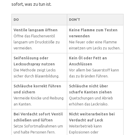
sofort, was zu tun ist.
DO
DON’T
Ventile langsam öffnen
Keine Flamme zum Testen
Öffne das Flaschenventil
verwenden
langsam um Druckstöße zu
Nie Feuer oder eine Flamme
vermeiden.
einsetzen um Lecks zu suchen.
Seifenlösung oder
Kein Öl oder Fett an
Lecksuchspray nutzen
Anschlüssen
Die Methode zeigt Lecks
Vor allem bei Sauerstoff kann
sicher durch Blasenbildung.
das zu Bränden führen.
Schläuche korrekt führen
Schläuche nicht über
und sichern
scharfe Kanten ziehen
Vermeide Knicke und Reibung
Quetschungen und Abrieb
an Kanten.
erhöhen das Leckrisiko.
Bei Verdacht sofort Ventil
Nicht weiterarbeiten bei
schließen und lüften
Verdacht auf Leck
Setze Sofortmaßnahmen um
Weiterbetrieb kann
und halte Personen fern.
Explosionen oder