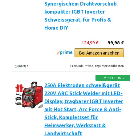
Synergischem Drahtvorschub
kompakter IGBT Inverter
Schweissgerät, für Profis &
Home DIY
124,99 €
99,98 €
Bei Amazon ansehen
*
Preis inkl. MwSt., zzgl. Versandkosten
Anzeige
EMPFEHLUNG
250A Elektroden schweißgerät
220V ARC Stick Welder mit LED-
Display, tragbarer IGBT Inverter
mit Hot Start, Arc Force & Anti-
Stick, Komplettset für
Heimwerker, Werkstatt &
Landwirtschaft