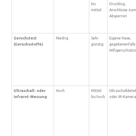
bis
Drucklog,
mittel
Anschlüsse zum
Absperren
Geruchstest
Niedrig
Sehr
Eigene Nase,
(Geruchsstoffe)
günstig
gegebenenfalls
Hilfsgeruchssto
Ultraschall- oder
Hoch
Mittel
Ultraschalldete
Infrarot-Messung
bis hoch
oder IR-Kamer