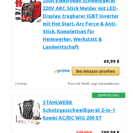
250A Elektroden schweißgerät
220V ARC Stick Welder mit LED-
Display, tragbarer IGBT Inverter
mit Hot Start, Arc Force & Anti-
Stick, Komplettset für
Heimwerker, Werkstatt &
Landwirtschaft
69,99 €
Bei Amazon ansehen
*
Preis inkl. MwSt., zzgl. Versandkosten
Anzeige
EMPFEHLUNG
STAHLWERK
Schutzgasschweißgerät 2-in-1
Kombi AC/DC WIG 200 ST
379,99 €
299,99 €