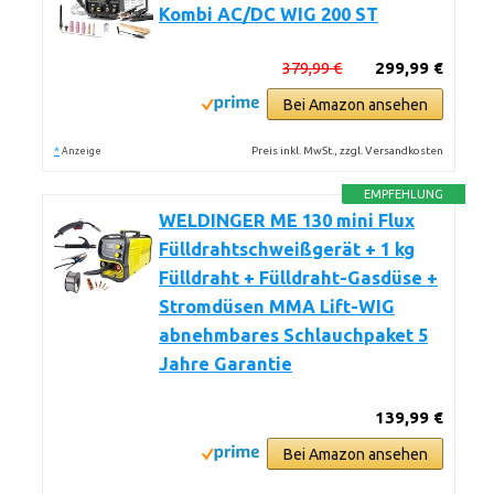
Kombi AC/DC WIG 200 ST
379,99 €
299,99 €
Bei Amazon ansehen
*
Preis inkl. MwSt., zzgl. Versandkosten
Anzeige
EMPFEHLUNG
WELDINGER ME 130 mini Flux
Fülldrahtschweißgerät + 1 kg
Fülldraht + Fülldraht-Gasdüse +
Stromdüsen MMA Lift-WIG
abnehmbares Schlauchpaket 5
Jahre Garantie
139,99 €
Bei Amazon ansehen