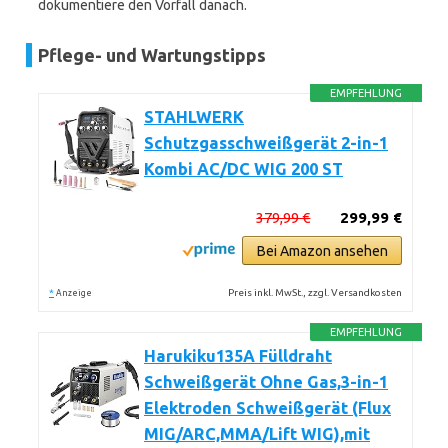
dokumentiere den Vorfall danach.
Pflege- und Wartungstipps
EMPFEHLUNG
STAHLWERK
Schutzgasschweißgerät 2-in-1
Kombi AC/DC WIG 200 ST
379,99 €
299,99 €
Bei Amazon ansehen
*
Preis inkl. MwSt., zzgl. Versandkosten
Anzeige
EMPFEHLUNG
Harukiku135A Fülldraht
Schweißgerät Ohne Gas,3-in-1
Elektroden Schweißgerät (Flux
MIG/ARC,MMA/Lift WIG),mit