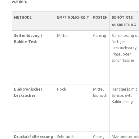
wählen.
METHODE
EMPFINDLICHKEIT
KOSTEN
BENÖTIGTE
AUSRÜSTUNG
Seifenlösung /
Mittel
Günstig
Seifenlösung o
Bubble-Test
fertiges
Lecksuchspray,
Pinsel oder
Sprühflasche
Elektronischer
Hoch
Mittel
Handgerät mit
Lecksucher
bis hoch
Sensor, evtl.
Kalibrierung
Druckabfallmessung
Sehr hoch
Gering
Manometer od