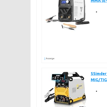
MMA (E-
*
Anzeige
SSimder 
MIG/TIG