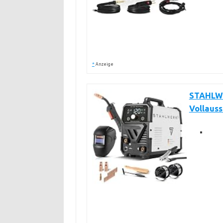
*
Anzeige
STAHLWE
Vollauss