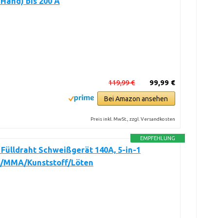
Hand) bis 200 A
119,99 €
99,99 €
Bei Amazon ansehen
Preis inkl. MwSt., zzgl. Versandkosten
EMPFEHLUNG
Fülldraht Schweißgerät 140A, 5-in-1
/MMA/Kunststoff/Löten