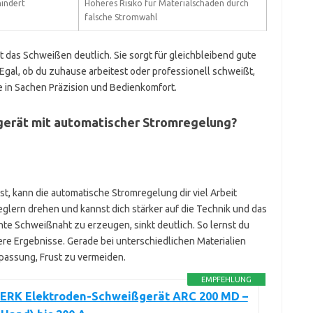
indert
Höheres Risiko für Materialschäden durch
falsche Stromwahl
 das Schweißen deutlich. Sie sorgt für gleichbleibend gute
 Egal, ob du zuhause arbeitest oder professionell schweißt,
le in Sachen Präzision und Bedienkomfort.
ßgerät mit automatischer Stromregelung?
 kann die automatische Stromregelung dir viel Arbeit
glern drehen und kannst dich stärker auf die Technik und das
hte Schweißnaht zu erzeugen, sinkt deutlich. So lernst du
ere Ergebnisse. Gerade bei unterschiedlichen Materialien
npassung, Frust zu vermeiden.
EMPFEHLUNG
RK Elektroden-Schweißgerät ARC 200 MD –