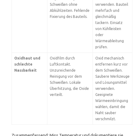
Schweißen ohne
verwenden. Bauteil
Abkühlzeiten. Fehlende
mehrfach und
Fixierung des Bauteils.
gleichmäßig
tackern. Einsatz
von Kühlleisten
oder
Wärmeableitung
prüfen.
Oxidhaut und
Oxidfilm durch
Oxid mechanisch
schlechte
Luftkontakt.
entfernen kurz vor
Nassbarkeit
Unzureichende
dem Schweißen.
Reinigung vor dem
Saubere Werkzeuge
Schweißen. Lokale
und Lösungsmittel
Überhitzung, die Oxide
verwenden.
verteilt.
Geeignete
Wärmeeinbringung
wählen, damit die
Naht sauber
verschmilzt.
Zusammenfassend: Miss Temperatur und dokumentiere sie.