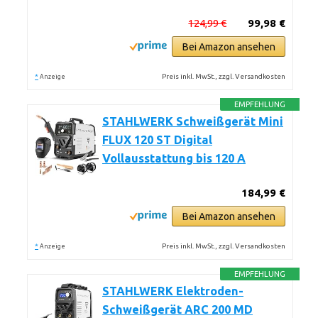
124,99 €
99,98 €
Bei Amazon ansehen
*
Preis inkl. MwSt., zzgl. Versandkosten
Anzeige
EMPFEHLUNG
STAHLWERK Schweißgerät Mini
FLUX 120 ST Digital
Vollausstattung bis 120 A
184,99 €
Bei Amazon ansehen
*
Preis inkl. MwSt., zzgl. Versandkosten
Anzeige
EMPFEHLUNG
STAHLWERK Elektroden-
Schweißgerät ARC 200 MD