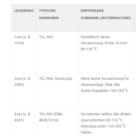
LEGIERUNG
TYPISCHE
EMPFOHLENE
VERFAHREN
VORWÄRM-/INTERPASSTEMP.
1xxx (z. B.
TIG, MIG
Dünnblech: keine
1050)
Vorwärmung. Dicke >6 mm:
80-150 °C
5xxx (z. B.
TIG, MIG, Schutzgas
Meist keine Vorwärmung für
5083)
dünnwandige Teile. Bei
dicken Bauteilen 100-200 °C
6xxx (z. B.
TIG, MIG (filler
Vorwärmen selten. Bei dicken
6061)
4043/5356)
Querschnitten 80-150 °C.
Interpass unter 150-200 °C
halten