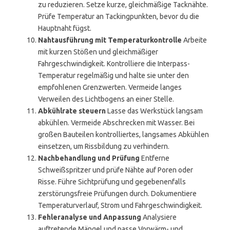
zu reduzieren. Setze kurze, gleichmäßige Tacknähte.
Prüfe Temperatur an Tackingpunkten, bevor du die
Hauptnaht fügst.
Nahtausführung mit Temperaturkontrolle
Arbeite
mit kurzen Stößen und gleichmäßiger
Fahrgeschwindigkeit. Kontrolliere die Interpass-
Temperatur regelmäßig und halte sie unter den
empfohlenen Grenzwerten. Vermeide langes
Verweilen des Lichtbogens an einer Stelle.
Abkühlrate steuern
Lasse das Werkstück langsam
abkühlen. Vermeide Abschrecken mit Wasser. Bei
großen Bauteilen kontrolliertes, langsames Abkühlen
einsetzen, um Rissbildung zu verhindern.
Nachbehandlung und Prüfung
Entferne
Schweißspritzer und prüfe Nähte auf Poren oder
Risse. Führe Sichtprüfung und gegebenenfalls
zerstörungsfreie Prüfungen durch. Dokumentiere
Temperaturverlauf, Strom und Fahrgeschwindigkeit.
Fehleranalyse und Anpassung
Analysiere
auftretende Mängel und passe Vorwärm- und