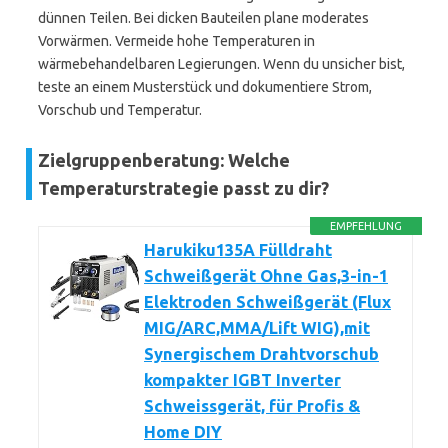
dünnen Teilen. Bei dicken Bauteilen plane moderates
Vorwärmen. Vermeide hohe Temperaturen in
wärmebehandelbaren Legierungen. Wenn du unsicher bist,
teste an einem Musterstück und dokumentiere Strom,
Vorschub und Temperatur.
Zielgruppenberatung: Welche
Temperaturstrategie passt zu dir?
EMPFEHLUNG
Harukiku135A Fülldraht
Schweißgerät Ohne Gas,3-in-1
Elektroden Schweißgerät (Flux
MIG/ARC,MMA/Lift WIG),mit
Synergischem Drahtvorschub
kompakter IGBT Inverter
Schweissgerät, für Profis &
Home DIY