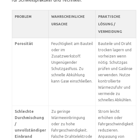
für Schweißpraktiker und Techniker.
PROBLEM
WAHRSCHEINLICHE
PRAKTISCHE
URSACHE
LÖSUNG /
VERMEIDUNG
Porosität
Feuchtigkeit am Bauteil
Bauteile und Draht
oder im
trocken lagern und
Zusatzwerkstoff.
vorheizen wenn
Ungenügender
nötig. Schutzgas
Schutzgasfluss. Zu
prüfen und Gaslinse
schnelle Abkühlung
verwenden. Nutze
kann Gase einschließen.
kontrollierte
Wärmezufuhr und
vermeide zu
schnelles Abkühlen.
Schlechte
Zu geringe
Strom leicht
Durchmischung
Wärmeeinbringung
erhöhen oder
/
oder zu hohe
Fahrgeschwindigkeit
unvollständiger
Fahrgeschwindigkeit.
reduzieren.
Einbrand
Falsche Drahtelektrode
Anpassung von