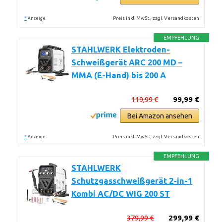
*
Preis inkl. MwSt., zzgl. Versandkosten
Anzeige
EMPFEHLUNG
STAHLWERK Elektroden-
Schweißgerät ARC 200 MD –
MMA (E-Hand) bis 200 A
119,99 €
99,99 €
Bei Amazon ansehen
*
Preis inkl. MwSt., zzgl. Versandkosten
Anzeige
EMPFEHLUNG
STAHLWERK
Schutzgasschweißgerät 2-in-1
Kombi AC/DC WIG 200 ST
379,99 €
299,99 €