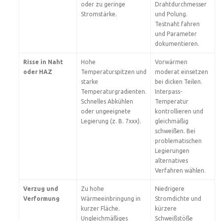
oder zu geringe
Drahtdurchmesser
Stromstärke.
und Polung.
Testnaht fahren
und Parameter
dokumentieren.
Risse in Naht
Hohe
Vorwärmen
oder HAZ
Temperaturspitzen und
moderat einsetzen
starke
bei dicken Teilen.
Temperaturgradienten.
Interpass-
Schnelles Abkühlen
Temperatur
oder ungeeignete
kontrollieren und
Legierung (z. B. 7xxx).
gleichmäßig
schweißen. Bei
problematischen
Legierungen
alternatives
Verfahren wählen.
Verzug und
Zu hohe
Niedrigere
Verformung
Wärmeeinbringung in
Stromdichte und
kurzer Fläche.
kürzere
Ungleichmäßiges
Schweißstöße