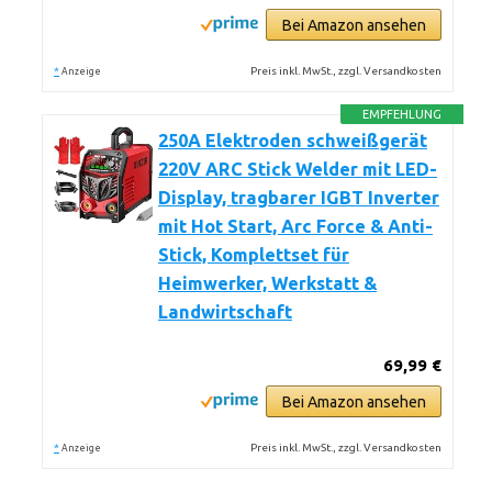
Bei Amazon ansehen
*
Preis inkl. MwSt., zzgl. Versandkosten
Anzeige
EMPFEHLUNG
250A Elektroden schweißgerät
220V ARC Stick Welder mit LED-
Display, tragbarer IGBT Inverter
mit Hot Start, Arc Force & Anti-
Stick, Komplettset für
Heimwerker, Werkstatt &
Landwirtschaft
69,99 €
Bei Amazon ansehen
*
Preis inkl. MwSt., zzgl. Versandkosten
Anzeige