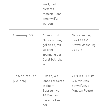
Wert, desto
dickeres
Material kann
geschweißt
werden.
Spannung (V)
Arbeits- und
Netzspannung
Netzspannung
meist 230 V,
geben an, mit
Schweißspannung
welcher
20-30 V
Spannung das
Gerät betrieben
wird.
Einschaltdauer
Gibt an, wie
20 % bis 60 % (z.
(ED in %)
lange das Gerät
B. 6 Minuten
in einem
Schweißen, 4
Zeitraum von
Minuten Pause)
10 Minuten
dauerhaft mit
der