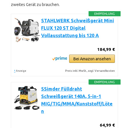
zweites Gerät zu brauchen.
EMPFEHLUNG
STAHLWERK Schweißgerät Mini
FLUX 120 ST Digital
Vollausstattung bis 120 A
184,99 €
Bei Amazon ansehen
*
Preis inkl. MwSt., zzgl. Versandkosten
Anzeige
EMPFEHLUNG
SSimder Fülldraht
Schweißgerät 140A, 5-in-1
MIG/TIG/MMA/Kunststoff/Löte
n
64,99 €