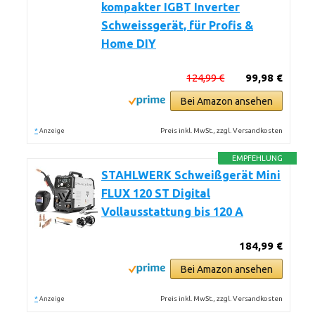
kompakter IGBT Inverter
Schweissgerät, für Profis &
Home DIY
124,99 €
99,98 €
Bei Amazon ansehen
*
Preis inkl. MwSt., zzgl. Versandkosten
Anzeige
EMPFEHLUNG
STAHLWERK Schweißgerät Mini
FLUX 120 ST Digital
Vollausstattung bis 120 A
184,99 €
Bei Amazon ansehen
*
Preis inkl. MwSt., zzgl. Versandkosten
Anzeige