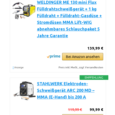
WELDINGER ME 130 mini Flux
Fülldrahtschweißgerät + 1 kg
Fülldraht + Fülldraht-Gasdüse +
Stromdüsen MMA Lift-WIG
abnehmbares Schlauchpaket 5
Jahre Garantie
139,99 €
Bei Amazon ansehen
*
Preis inkl. MwSt., zzgl. Versandkosten
Anzeige
EMPFEHLUNG
STAHLWERK Elektroden-
Schweißgerät ARC 200 MD –
MMA (E-Hand) bis 200 A
119,99 €
99,99 €