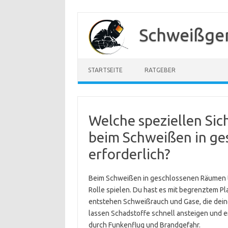
Zum
Inhalt
Schweißger
springen
STARTSEITE
RATGEBER
Welche speziellen Sic
beim Schweißen in g
erforderlich?
Beim Schweißen in geschlossenen Räumen tr
Rolle spielen. Du hast es mit begrenztem Pla
entstehen Schweißrauch und Gase, die dein
lassen Schadstoffe schnell ansteigen und 
durch Funkenflug und Brandgefahr.