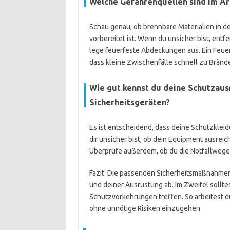
Welche Gefahrenquellen sind im Ar
Schau genau, ob brennbare Materialien in de
vorbereitet ist. Wenn du unsicher bist, ent
lege feuerfeste Abdeckungen aus. Ein Feuerlö
dass kleine Zwischenfälle schnell zu Brän
Wie gut kennst du deine Schutzau
Sicherheitsgeräten?
Es ist entscheidend, dass deine Schutzklei
dir unsicher bist, ob dein Equipment ausreic
Überprüfe außerdem, ob du die Notfallwege 
Fazit: Die passenden Sicherheitsmaßnahme
und deiner Ausrüstung ab. Im Zweifel solltes
Schutzvorkehrungen treffen. So arbeitest d
ohne unnötige Risiken einzugehen.