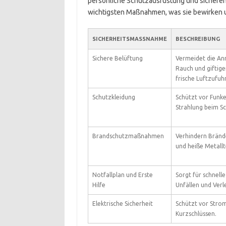
persönliche Schutzausrüstung und sicheren 
wichtigsten Maßnahmen, was sie bewirken un
SICHERHEITSMASSNAHME
BESCHREIBUNG
Sichere Belüftung
Vermeidet die An
Rauch und giftige
frische Luftzufuhr
Schutzkleidung
Schützt vor Funke
Strahlung beim S
Brandschutzmaßnahmen
Verhindern Bränd
und heiße Metallte
Notfallplan und Erste
Sorgt für schnell
Hilfe
Unfällen und Verl
Elektrische Sicherheit
Schützt vor Stro
Kurzschlüssen.