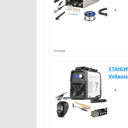
*
Anzeige
STAHLWE
Vollauss