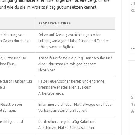
Umgang mit Materialien. Die folgende Tabelle zeigt dir die
a
d wie du sie im Arbeitsalltag gut umsetzen kannst.
G
PRAKTISCHE TIPPS
reicherung von
Setze auf Absaugvorrichtungen oder
n Gasen durch die
Lüftungsanlagen. Halte Türen und Fenster
.
offen, wenn möglich.
*
A
n, Hitze und UV-
Trage feuerfeste Kleidung, Handschuhe und
chweißen.
eine Schutzmaske mit geeignetem
Lichtfilter.
e durch Funkenflug
Halte Feuerlöscher bereit und entferne
ile.
brennbare Materialien aus dem
Arbeitsbereich.
S
1
e Reaktion bei
Informiere dich über Notfallwege und habe
A
etzungen.
Verbandsmaterial griffbereit.
mschlägen und
Kontrolliere regelmäßig Kabel und
Anschlüsse. Nutze Schutzschalter.