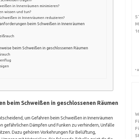
weißen in Innenräumen minimieren?
ßen wissen und tun?
S
 Schweißen in Innenräumen reduzieren?
M
tsanforderungen beim Schweißen in Innenräumen
1
eißrauch
inweise beim Schweißen in geschlossenen Räumen
ßrauch
kenflug
ssigen
*
A
gen beim Schweißen in geschlossenen Räumen
W
entscheidend, um Gefahren beim Schweißen in Innenräumen
F
 von gefährlichen Dämpfen und Funken zu verhindern, Unfälle
F
ützen. Dazu gehören Vorkehrungen für Belüftung,
S