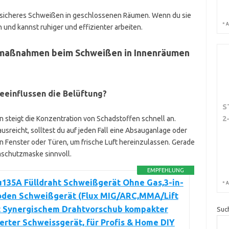
 sicheres Schweißen in geschlossenen Räumen. Wenn du sie
*
A
 und kannst ruhiger und effizienter arbeiten.
tsmaßnahmen beim Schweißen in Innenräumen
eeinflussen die Belüftung?
S
2
 steigt die Konzentration von Schadstoffen schnell an.
ausreicht, solltest du auf jeden Fall eine Absauganlage oder
en Fenster oder Türen, um frische Luft hereinzulassen. Gerade
mschutzmaske sinnvoll.
EMPFEHLUNG
u135A Fülldraht Schweißgerät Ohne Gas,3-in-
*
A
roden Schweißgerät (Flux MIG/ARC,MMA/Lift
t Synergischem Drahtvorschub kompakter
Suc
erter Schweissgerät, für Profis & Home DIY