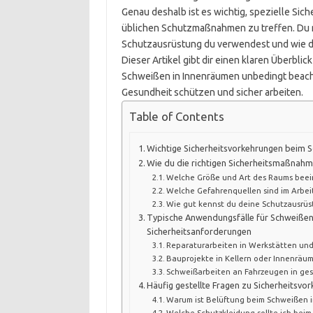
Genau deshalb ist es wichtig, spezielle Sich
üblichen Schutzmaßnahmen zu treffen. Du mu
Schutzausrüstung du verwendest und wie du 
Dieser Artikel gibt dir einen klaren Überbli
Schweißen in Innenräumen unbedingt beachte
Gesundheit schützen und sicher arbeiten.
Table of Contents
Wichtige Sicherheitsvorkehrungen beim 
Wie du die richtigen Sicherheitsmaßnah
Welche Größe und Art des Raums beein
Welche Gefahrenquellen sind im Arbei
Wie gut kennst du deine Schutzausrü
Typische Anwendungsfälle für Schweißen
Sicherheitsanforderungen
Reparaturarbeiten in Werkstätten und
Bauprojekte in Kellern oder Innenräu
Schweißarbeiten an Fahrzeugen in ge
Häufig gestellte Fragen zu Sicherheitsv
Warum ist Belüftung beim Schweißen i
Welche Schutzkleidung sollte ich bei