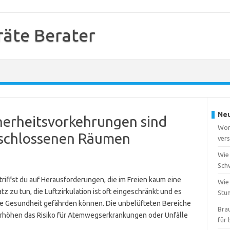
äte Berater
Neu
herheitsvorkehrungen sind
Wor
eschlossenen Räumen
vers
Wie 
Sch
iffst du auf Herausforderungen, die im Freien kaum eine
Wie
tz zu tun, die Luftzirkulation ist oft eingeschränkt und es
Stu
e Gesundheit gefährden können. Die unbelüfteten Bereiche
Bra
erhöhen das Risiko für Atemwegserkrankungen oder Unfälle
für