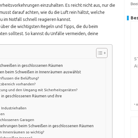
Beei
erheitsvorkehrungen einzuhalten. Es reicht nicht aus, nur die
sst darauf achten, wie du die Luft rein hältst, welche
Bes
im Notfall schnell reagieren kannst.
ck über die wichtigsten Regeln und Tipps, die du beim
n solltest. So kannst du Unfälle vermeiden, deine
S
A
Schweißen in geschlossenen Räumen
men beim Schweißen in Innenräumen auswählst
flussen die Belüftung?
tsbereich vorhanden?
stung und den Umgang mit Sicherheitsgeräten?
 in geschlossenen Räumen und ihre
*
A
 Industriehallen
men
schlossenen Garagen
orkehrungen beim Schweißen in geschlossenen Räumen
n Innenräumen so wichtig?
m Schweißen tragen?