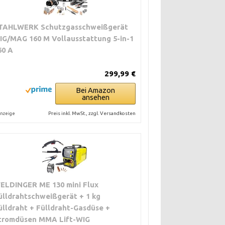
TAHLWERK Schutzgasschweißgerät
IG/MAG 160 M Vollausstattung 5-in-1
60 A
299,99 €
Bei Amazon
ansehen
Preis inkl. MwSt., zzgl. Versandkosten
nzeige
ELDINGER ME 130 mini Flux
ülldrahtschweißgerät + 1 kg
ülldraht + Fülldraht-Gasdüse +
tromdüsen MMA Lift-WIG