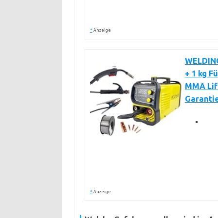
*
Anzeige
WELDING
+ 1 kg F
MMA Lif
Garanti
*
Anzeige