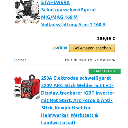
STAHLWERK
Schutzgasschweißgerät
MIG/MAG 160 M
Vollausstattung 5-in-1 160 A
299,99 €
Bei Amazon ansehen
*
Preis inkl. MwSt., zzgl. Versandkosten
Anzeige
EMPFEHLUNG
250A Elektroden schweißgerät
220V ARC Stick Welder mit LED-
Display, tragbarer IGBT Inverter
mit Hot Start, Arc Force & Anti-
Stick, Komplettset für
Heimwerker, Werkstatt &
Landwirtschaft