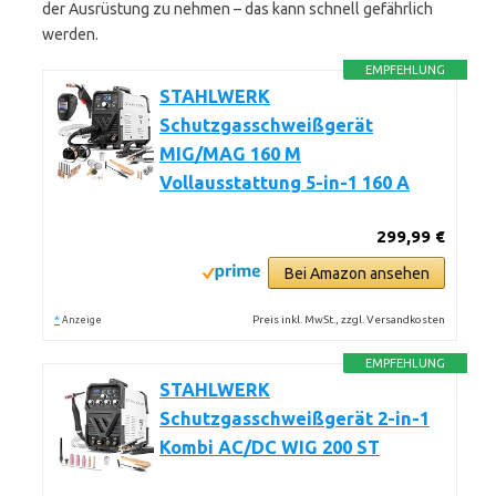
der Ausrüstung zu nehmen – das kann schnell gefährlich
werden.
EMPFEHLUNG
STAHLWERK
Schutzgasschweißgerät
MIG/MAG 160 M
Vollausstattung 5-in-1 160 A
299,99 €
Bei Amazon ansehen
*
Preis inkl. MwSt., zzgl. Versandkosten
Anzeige
EMPFEHLUNG
STAHLWERK
Schutzgasschweißgerät 2-in-1
Kombi AC/DC WIG 200 ST