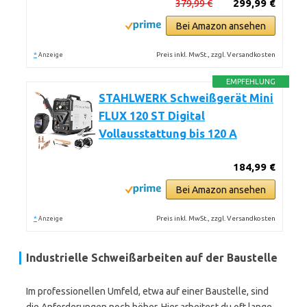
379,99 €
299,99 €
Bei Amazon ansehen
*
Preis inkl. MwSt., zzgl. Versandkosten
Anzeige
EMPFEHLUNG
STAHLWERK Schweißgerät Mini
FLUX 120 ST Digital
Vollausstattung bis 120 A
184,99 €
Bei Amazon ansehen
*
Preis inkl. MwSt., zzgl. Versandkosten
Anzeige
Industrielle Schweißarbeiten auf der Baustelle
Im professionellen Umfeld, etwa auf einer Baustelle, sind