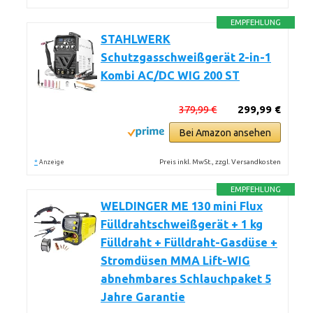
EMPFEHLUNG
STAHLWERK
Schutzgasschweißgerät 2-in-1
Kombi AC/DC WIG 200 ST
379,99 €
299,99 €
Bei Amazon ansehen
*
Preis inkl. MwSt., zzgl. Versandkosten
Anzeige
EMPFEHLUNG
WELDINGER ME 130 mini Flux
Fülldrahtschweißgerät + 1 kg
Fülldraht + Fülldraht-Gasdüse +
Stromdüsen MMA Lift-WIG
abnehmbares Schlauchpaket 5
Jahre Garantie