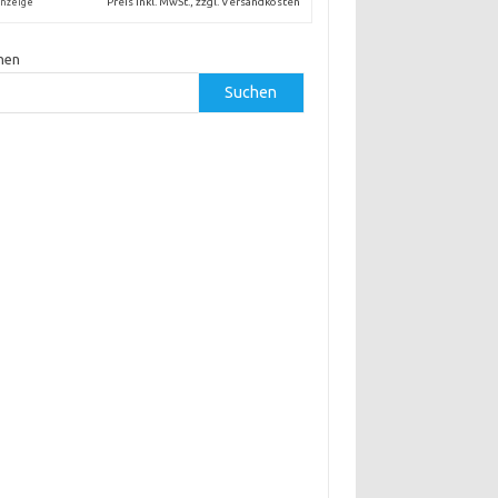
Preis inkl. MwSt., zzgl. Versandkosten
nzeige
hen
Suchen