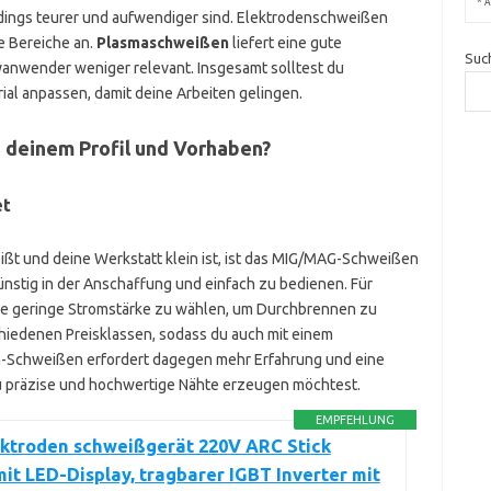
*
A
erdings teurer und aufwendiger sind. Elektrodenschweißen
re Bereiche an.
Plasmaschweißen
liefert eine gute
Suc
byanwender weniger relevant. Insgesamt solltest du
al anpassen, damit deine Arbeiten gelingen.
 deinem Profil und Vorhaben?
et
ßt und deine Werkstatt klein ist, ist das MIG/MAG-Schweißen
günstig in der Anschaffung und einfach zu bedienen. Für
ine geringe Stromstärke zu wählen, um Durchbrennen zu
chiedenen Preisklassen, sodass du auch mit einem
G-Schweißen erfordert dagegen mehr Erfahrung und eine
 du präzise und hochwertige Nähte erzeugen möchtest.
EMPFEHLUNG
ektroden schweißgerät 220V ARC Stick
it LED-Display, tragbarer IGBT Inverter mit