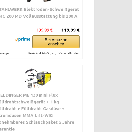
TAHLWERK Elektroden-Schweißgerät
RC 200 MD Vollausstattung bis 200 A
139,99 €
119,99 €
Bei Amazon
ansehen
Preis inkl. MwSt., zzgl. Versandkosten
nzeige
ELDINGER ME 130 mini Flux
ülldrahtschweißgerät + 1 kg
ülldraht + Fülldraht-Gasdüse +
tromdüsen MMA Lift-WIG
bnehmbares Schlauchpaket 5 Jahre
arantie