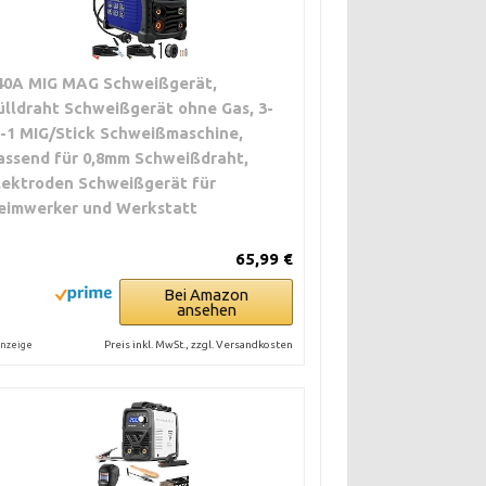
40A MIG MAG Schweißgerät,
ülldraht Schweißgerät ohne Gas, 3-
n-1 MIG/Stick Schweißmaschine,
assend für 0,8mm Schweißdraht,
lektroden Schweißgerät für
eimwerker und Werkstatt
65,99 €
Bei Amazon
ansehen
Preis inkl. MwSt., zzgl. Versandkosten
nzeige