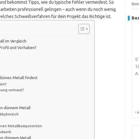
nd bekommst Tipps, wie du typische Fehler vermeidest. So
Beei
ßarbeiten professionell gelingen – auch wenn du noch wenig
welches Schweißverfahren für dein Projekt das Richtige ist.
Bes
ll im Vergleich
Profil und Vorhaben?
S
1
A
dünnes Metall findest
ßen?
bung vertraut?
von dünnem Metall
*
A
obbybereich
feinen Metallkomponenten
ndwerk
von dünnem Metall