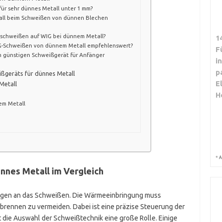
ür sehr dünnes Metall unter 1 mm?
tall beim Schweißen von dünnen Blechen
nschweißen auf WIG bei dünnem Metall?
1
G-Schweißen von dünnem Metall empfehlenswert?
F
m günstigen Schweißgerät für Anfänger
i
p
ißgeräts für dünnes Metall
E
Metall
H
em Metall
*
A
nnes Metall im Vergleich
ngen an das Schweißen. Die Wärmeeinbringung muss
brennen zu vermeiden. Dabei ist eine präzise Steuerung der
die Auswahl der Schweißtechnik eine große Rolle. Einige