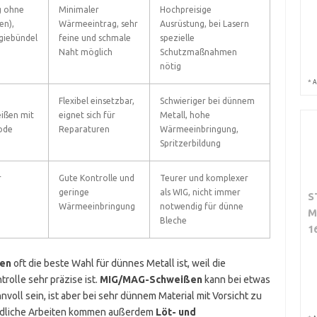
g ohne
Minimaler
Hochpreisige
en),
Wärmeeintrag, sehr
Ausrüstung, bei Lasern
giebündel
feine und schmale
spezielle
Naht möglich
Schutzmaßnahmen
nötig
*
A
Flexibel einsetzbar,
Schwieriger bei dünnem
ißen mit
eignet sich für
Metall, hohe
ode
Reparaturen
Wärmeeinbringung,
Spritzerbildung
r
Gute Kontrolle und
Teurer und komplexer
geringe
als WIG, nicht immer
S
Wärmeeinbringung
notwendig für dünne
M
Bleche
1
en
oft die beste Wahl für dünnes Metall ist, weil die
rolle sehr präzise ist.
MIG/MAG-Schweißen
kann bei etwas
voll sein, ist aber bei sehr dünnem Material mit Vorsicht zu
ndliche Arbeiten kommen außerdem
Löt- und