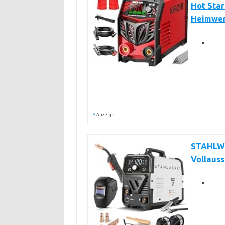
Hot Star
Heimwer
*
Anzeige
STAHLWE
Vollauss