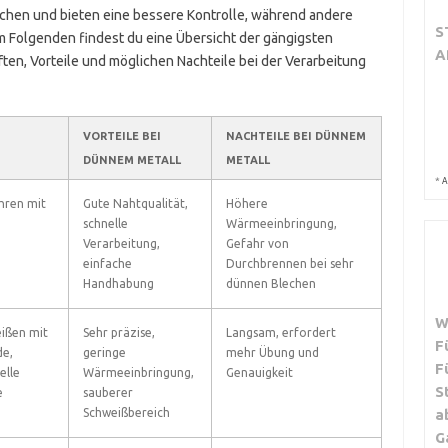
echen und bieten eine bessere Kontrolle, während andere
S
 Im Folgenden findest du eine Übersicht der gängigsten
A
ten, Vorteile und möglichen Nachteile bei der Verarbeitung
VORTEILE BEI
NACHTEILE BEI DÜNNEM
DÜNNEM METALL
METALL
*
A
hren mit
Gute Nahtqualität,
Höhere
schnelle
Wärmeeinbringung,
Verarbeitung,
Gefahr von
einfache
Durchbrennen bei sehr
Handhabung
dünnen Blechen
W
ißen mit
Sehr präzise,
Langsam, erfordert
F
de,
geringe
mehr Übung und
F
elle
Wärmeeinbringung,
Genauigkeit
S
e
sauberer
a
Schweißbereich
G