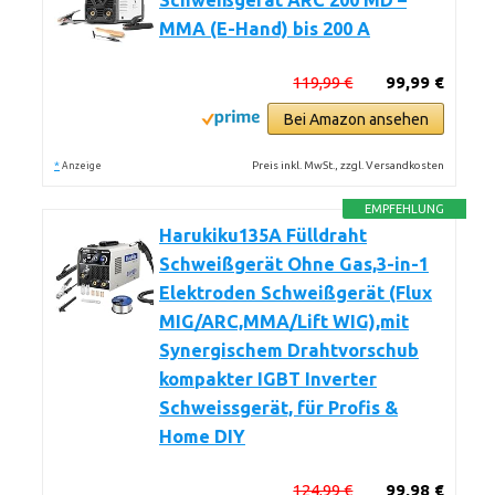
Schweißgerät ARC 200 MD –
MMA (E-Hand) bis 200 A
119,99 €
99,99 €
Bei Amazon ansehen
*
Preis inkl. MwSt., zzgl. Versandkosten
Anzeige
EMPFEHLUNG
Harukiku135A Fülldraht
Schweißgerät Ohne Gas,3-in-1
Elektroden Schweißgerät (Flux
MIG/ARC,MMA/Lift WIG),mit
Synergischem Drahtvorschub
kompakter IGBT Inverter
Schweissgerät, für Profis &
Home DIY
124,99 €
99,98 €