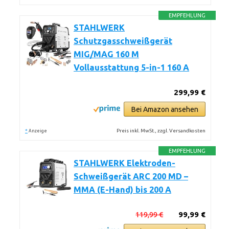
EMPFEHLUNG
STAHLWERK
Schutzgasschweißgerät
MIG/MAG 160 M
Vollausstattung 5-in-1 160 A
299,99 €
Bei Amazon ansehen
*
Preis inkl. MwSt., zzgl. Versandkosten
Anzeige
EMPFEHLUNG
STAHLWERK Elektroden-
Schweißgerät ARC 200 MD –
MMA (E-Hand) bis 200 A
119,99 €
99,99 €