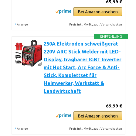
65,99 €
Bei Amazon ansehen
*
Preis inkl. MwSt., zzgl. Versandkosten
Anzeige
EMPFEHLUNG
250A Elektroden schweißgerät
220V ARC Stick Welder mit LED-
Display, tragbarer IGBT Inverter
mit Hot Start, Arc Force & Anti-
Stick, Komplettset für
Heimwerker, Werkstatt &
Landwirtschaft
69,99 €
Bei Amazon ansehen
*
Preis inkl. MwSt., zzgl. Versandkosten
Anzeige