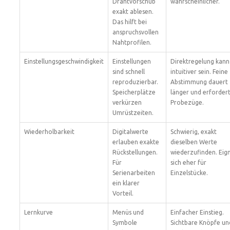
Drahtvorschub
wahrscheinlicher.
exakt ablesen.
Das hilft bei
anspruchsvollen
Nahtprofilen.
Einstellungsgeschwindigkeit
Einstellungen
Direktregelung kann
sind schnell
intuitiver sein. Feine
reproduzierbar.
Abstimmung dauert
Speicherplätze
länger und erforder
verkürzen
Probezüge.
Umrüstzeiten.
Wiederholbarkeit
Digitalwerte
Schwierig, exakt
erlauben exakte
dieselben Werte
Rückstellungen.
wiederzufinden. Eig
Für
sich eher für
Serienarbeiten
Einzelstücke.
ein klarer
Vorteil.
Lernkurve
Menüs und
Einfacher Einstieg.
Symbole
Sichtbare Knöpfe un