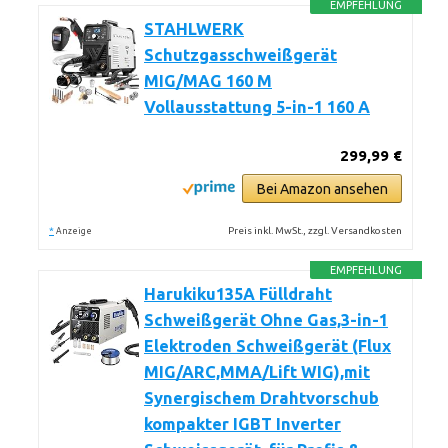
EMPFEHLUNG
STAHLWERK
Schutzgasschweißgerät
MIG/MAG 160 M
Vollausstattung 5-in-1 160 A
299,99 €
Bei Amazon ansehen
*
Preis inkl. MwSt., zzgl. Versandkosten
Anzeige
EMPFEHLUNG
Harukiku135A Fülldraht
Schweißgerät Ohne Gas,3-in-1
Elektroden Schweißgerät (Flux
MIG/ARC,MMA/Lift WIG),mit
Synergischem Drahtvorschub
kompakter IGBT Inverter