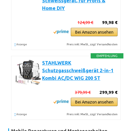
Schweissgerät, für Profis &
Home DIY
124,99 €
99,98 €
Bei Amazon ansehen
*
Preis inkl. MwSt., zzgl. Versandkosten
Anzeige
EMPFEHLUNG
STAHLWERK
Schutzgasschweißgerät 2-in-1
Kombi AC/DC WIG 200 ST
379,99 €
299,99 €
Bei Amazon ansehen
*
Preis inkl. MwSt., zzgl. Versandkosten
Anzeige