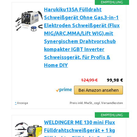
EMPFEHLUNG
Harukiku135A Fülldraht
Schweißgerät Ohne Gas,3-in-1
Elektroden Schweißgerät (Flux
MIG/ARC,MMA/Lift WIG),mit
Synergischem Drahtvorschub
kompakter IGBT Inverter
Schweissgerät, für Profis &
Home DIY
124,99 €
99,98 €
Bei Amazon ansehen
*
Preis inkl. MwSt., zzgl. Versandkosten
Anzeige
EMPFEHLUNG
WELDINGER ME 130 mini Flux
Fülldrahtschweißgerät + 1 kg