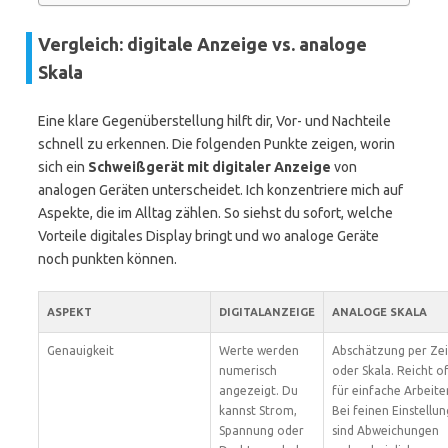
Vergleich: digitale Anzeige vs. analoge
Skala
Eine klare Gegenüberstellung hilft dir, Vor- und Nachteile
schnell zu erkennen. Die folgenden Punkte zeigen, worin
sich ein
Schweißgerät mit digitaler Anzeige
von
analogen Geräten unterscheidet. Ich konzentriere mich auf
Aspekte, die im Alltag zählen. So siehst du sofort, welche
Vorteile digitales Display bringt und wo analoge Geräte
noch punkten können.
ASPEKT
DIGITALANZEIGE
ANALOGE SKALA
Genauigkeit
Werte werden
Abschätzung per Ze
numerisch
oder Skala. Reicht o
angezeigt. Du
für einfache Arbeite
kannst Strom,
Bei feinen Einstellu
Spannung oder
sind Abweichungen