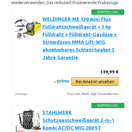
wiederverwenden. Das reduziert frustrierende Probezüge.
EMPFEHLUNG
WELDINGER ME 130 mini Flux
Fülldrahtschweißgerät + 1 kg
Fülldraht + Fülldraht-Gasdüse +
Stromdüsen MMA Lift-WIG
abnehmbares Schlauchpaket 5
Jahre Garantie
139,99 €
Bei Amazon ansehen
*
Preis inkl. MwSt., zzgl. Versandkosten
Anzeige
EMPFEHLUNG
STAHLWERK
Schutzgasschweißgerät 2-in-1
Kombi AC/DC WIG 200 ST