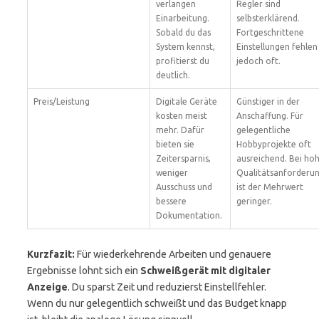
verlangen
Regler sind
Einarbeitung.
selbsterklärend.
Sobald du das
Fortgeschrittene
System kennst,
Einstellungen fehlen
profitierst du
jedoch oft.
deutlich.
Preis/Leistung
Digitale Geräte
Günstiger in der
kosten meist
Anschaffung. Für
mehr. Dafür
gelegentliche
bieten sie
Hobbyprojekte oft
Zeitersparnis,
ausreichend. Bei ho
weniger
Qualitätsanforderu
Ausschuss und
ist der Mehrwert
bessere
geringer.
Dokumentation.
Kurzfazit:
Für wiederkehrende Arbeiten und genauere
Ergebnisse lohnt sich ein
Schweißgerät mit digitaler
Anzeige
. Du sparst Zeit und reduzierst Einstellfehler.
Wenn du nur gelegentlich schweißt und das Budget knapp