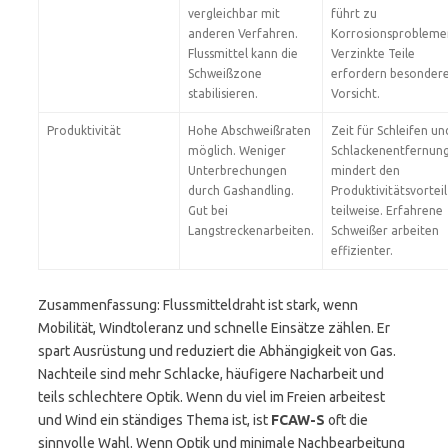
vergleichbar mit
führt zu
anderen Verfahren.
Korrosionsprobleme
Flussmittel kann die
Verzinkte Teile
Schweißzone
erfordern besonder
stabilisieren.
Vorsicht.
Produktivität
Hohe Abschweißraten
Zeit für Schleifen un
möglich. Weniger
Schlackenentfernun
Unterbrechungen
mindert den
durch Gashandling.
Produktivitätsvorteil
Gut bei
teilweise. Erfahrene
Langstreckenarbeiten.
Schweißer arbeiten
effizienter.
Zusammenfassung: Flussmitteldraht ist stark, wenn
Mobilität, Windtoleranz und schnelle Einsätze zählen. Er
spart Ausrüstung und reduziert die Abhängigkeit von Gas.
Nachteile sind mehr Schlacke, häufigere Nacharbeit und
teils schlechtere Optik. Wenn du viel im Freien arbeitest
und Wind ein ständiges Thema ist, ist
FCAW-S
oft die
sinnvolle Wahl. Wenn Optik und minimale Nachbearbeitung