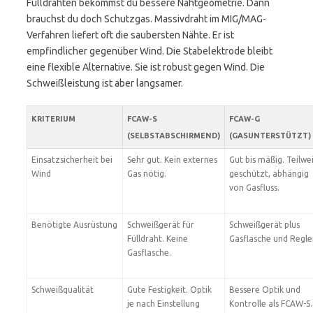
Fülldrähten bekommst du bessere Nahtgeometrie. Dann
brauchst du doch Schutzgas. Massivdraht im MIG/MAG-
Verfahren liefert oft die saubersten Nähte. Er ist
empfindlicher gegenüber Wind. Die Stabelektrode bleibt
eine flexible Alternative. Sie ist robust gegen Wind. Die
Schweißleistung ist aber langsamer.
KRITERIUM
FCAW-S
FCAW-G
(SELBSTABSCHIRMEND)
(GASUNTERSTÜTZT)
Einsatzsicherheit bei
Sehr gut. Kein externes
Gut bis mäßig. Teilwe
Wind
Gas nötig.
geschützt, abhängig
von Gasfluss.
Benötigte Ausrüstung
Schweißgerät für
Schweißgerät plus
Fülldraht. Keine
Gasflasche und Regle
Gasflasche.
Schweißqualität
Gute Festigkeit. Optik
Bessere Optik und
je nach Einstellung
Kontrolle als FCAW-S.