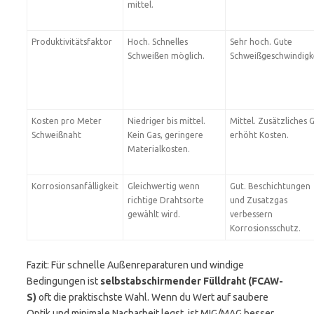
mittel.
Produktivitätsfaktor
Hoch. Schnelles
Sehr hoch. Gute
Schweißen möglich.
Schweißgeschwindigke
Kosten pro Meter
Niedriger bis mittel.
Mittel. Zusätzliches 
Schweißnaht
Kein Gas, geringere
erhöht Kosten.
Materialkosten.
Korrosionsanfälligkeit
Gleichwertig wenn
Gut. Beschichtungen
richtige Drahtsorte
und Zusatzgas
gewählt wird.
verbessern
Korrosionsschutz.
Fazit: Für schnelle Außenreparaturen und windige
Bedingungen ist
selbstabschirmender Fülldraht (FCAW-
S)
oft die praktischste Wahl. Wenn du Wert auf saubere
Optik und minimale Nacharbeit legst, ist MIG/MAG besser.