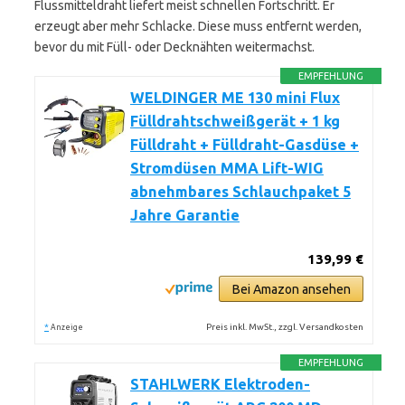
Flussmitteldraht liefert meist schnellen Fortschritt. Er
erzeugt aber mehr Schlacke. Diese muss entfernt werden,
bevor du mit Füll- oder Decknähten weitermachst.
EMPFEHLUNG
WELDINGER ME 130 mini Flux
Fülldrahtschweißgerät + 1 kg
Fülldraht + Fülldraht-Gasdüse +
Stromdüsen MMA Lift-WIG
abnehmbares Schlauchpaket 5
Jahre Garantie
139,99 €
Bei Amazon ansehen
*
Preis inkl. MwSt., zzgl. Versandkosten
Anzeige
EMPFEHLUNG
STAHLWERK Elektroden-