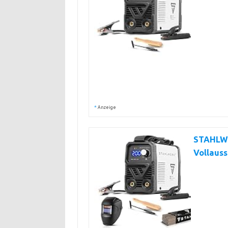
*
Anzeige
STAHLWE
Vollauss