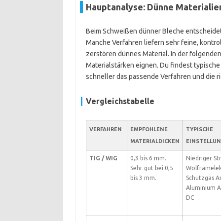
Hauptanalyse: Dünne Materiali
Beim Schweißen dünner Bleche entscheidet d
Manche Verfahren liefern sehr feine, kontr
zerstören dünnes Material. In der folgenden
Materialstärken eignen. Du findest typische
schneller das passende Verfahren und die ri
Vergleichstabelle
VERFAHREN
EMPFOHLENE
TYPISCHE
MATERIALDICKEN
EINSTELLU
TIG / WIG
0,3 bis 6 mm.
Niedriger St
Sehr gut bei 0,5
Wolframelek
bis 3 mm.
Schutzgas A
Aluminium AC
DC