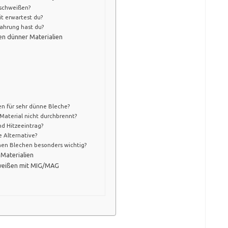
u schweißen?
it erwartest du?
fahrung hast du?
n dünner Materialien
n für sehr dünne Bleche?
 Material nicht durchbrennt?
nd Hitzeeintrag?
e Alternative?
nen Blechen besonders wichtig?
Materialien
chweißen mit MIG/MAG