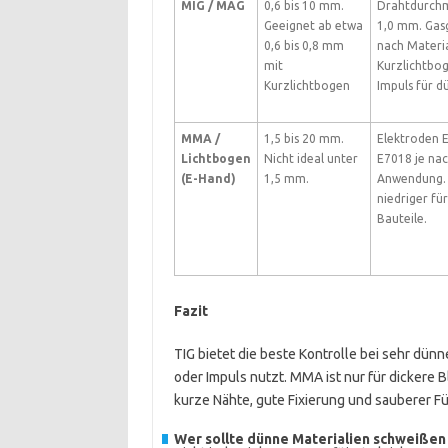
MIG / MAG
0,6 bis 10 mm.
Drahtdurchm
Geeignet ab etwa
1,0 mm. Gas
0,6 bis 0,8 mm
nach Materia
mit
Kurzlichtbo
Kurzlichtbogen
Impuls für d
MMA /
1,5 bis 20 mm.
Elektroden 
Lichtbogen
Nicht ideal unter
E7018 je na
(E-Hand)
1,5 mm.
Anwendung.
niedriger fü
Bauteile.
Fazit
TIG bietet die beste Kontrolle bei sehr dün
oder Impuls nutzt. MMA ist nur für dickere Bl
kurze Nähte, gute Fixierung und sauberer 
Wer sollte dünne Materialien schweißen 