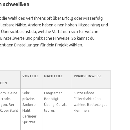
en schweißen
ie Wahl des Verfahrens oft über Erfolg oder Misserfolg.
ollierbare Nähte. Andere haben einen hohen Hitzeeintrag und
 Übersicht siehst du, welche Verfahren sich für welche
 Einstellwerte und praktische Hinweise. So kannst du
chtigen Einstellungen für dein Projekt wählen.
VORTEILE
NACHTEILE
PRAXISHINWEISE
NGEN
rom. Kleine
Sehr
Langsamer.
Kurze Nähte.
trode.
präzise.
Benötigt
Füllerdraht dünn
rgon. Bei
Saubere
Übung. Geräte
wählen. Bauteile gut
, bei Stahl
Naht.
teurer.
klemmen.
Geringer
Spritzer.