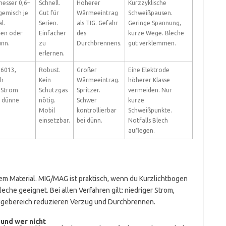
esser 0,6–
Schnell.
Höherer
Kurzzyklische
gemisch je
Gut für
Wärmeeintrag
Schweißpausen.
l.
Serien.
als TIG. Gefahr
Geringe Spannung,
gen oder
Einfacher
des
kurze Wege. Bleche
ünn.
zu
Durchbrennens.
gut verklemmen.
erlernen.
E6013,
Robust.
Großer
Eine Elektrode
ch
Kein
Wärmeeintrag.
höherer Klasse
 Strom
Schutzgas
Spritzer.
vermeiden. Nur
r dünne
nötig.
Schwer
kurze
Mobil
kontrollierbar
Schweißpunkte.
einsetzbar.
bei dünn.
Notfalls Blech
auflegen.
nem Material. MIG/MAG ist praktisch, wenn du Kurzlichtbogen
eche geeignet. Bei allen Verfahren gilt: niedriger Strom,
Fügebereich reduzieren Verzug und Durchbrennen.
und wer nicht