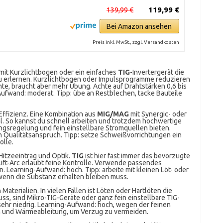
139,99 €
119,99 €
Bei Amazon ansehen
Preis inkl. MwSt., zzgl. Versandkosten
mit Kurzlichtbogen oder ein einfaches
TIG
-Invertergerät die
 zu erlernen. Kurzlichtbogen oder Impulsprogramme reduzieren
te, braucht aber mehr Übung. Achte auf Drahtstärken 0,6 bis
ufwand: moderat. Tipp: übe an Restblechen, tacke Bauteile
 Effizienz. Eine Kombination aus
MIG/MAG
mit Synergic- oder
eal. So kannst du schnell arbeiten und trotzdem hochwertige
ungsregelung und fein einstellbare Stromquellen bieten.
h Qualitätsanspruch. Tipp: setze Schweißvorrichtungen ein
lle.
Hitzeeintrag und Optik.
TIG
ist hier fast immer das bevorzugte
Lift-Arc erlaubt feine Kontrolle. Verwende passendes
 Learning-Aufwand: hoch. Tipp: arbeite mit kleinen Löt- oder
, wenn die Substanz erhalten bleiben muss.
aterialien. In vielen Fällen ist Löten oder Hartlöten die
, sind Mikro-TIG-Geräte oder ganz fein einstellbare TIG-
sehr niedrig. Learning-Aufwand: hoch, wegen der feinen
 und Wärmeableitung, um Verzug zu vermeiden.