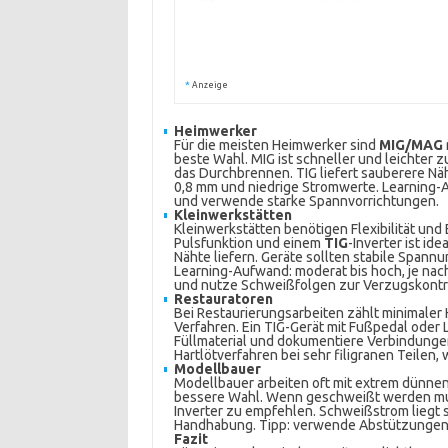
*
Anzeige
Heimwerker
Für die meisten Heimwerker sind
MIG/MAG
beste Wahl. MIG ist schneller und leichter
das Durchbrennen. TIG liefert sauberere Näh
0,8 mm und niedrige Stromwerte. Learning-A
und verwende starke Spannvorrichtungen.
Kleinwerkstätten
Kleinwerkstätten benötigen Flexibilität und
Pulsfunktion und einem
TIG
-Inverter ist id
Nähte liefern. Geräte sollten stabile Spann
Learning-Aufwand: moderat bis hoch, je nac
und nutze Schweißfolgen zur Verzugskontro
Restauratoren
Bei Restaurierungsarbeiten zählt minimaler 
Verfahren. Ein TIG-Gerät mit Fußpedal oder 
Füllmaterial und dokumentiere Verbindungen.
Hartlötverfahren bei sehr filigranen Teilen
Modellbauer
Modellbauer arbeiten oft mit extrem dünnen M
bessere Wahl. Wenn geschweißt werden muss
Inverter zu empfehlen. Schweißstrom liegt 
Handhabung. Tipp: verwende Abstützungen
Fazit