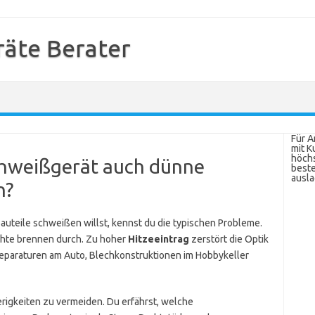
äte Berater
Für A
mit K
höchs
chweißgerät auch dünne
beste
ausla
n?
uteile schweißen willst, kennst du die typischen Probleme.
Nähte brennen durch. Zu hoher
Hitzeeintrag
zerstört die Optik
 Reparaturen am Auto, Blechkonstruktionen im Hobbykeller
ierigkeiten zu vermeiden. Du erfährst, welche