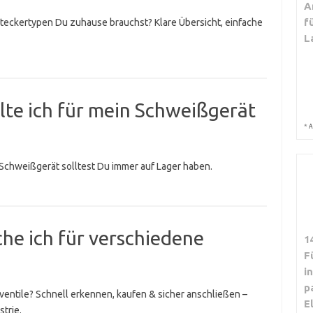
A
f
teckertypen Du zuhause brauchst? Klare Übersicht, einfache
L
llte ich für mein Schweißgerät
*
A
s Schweißgerät solltest Du immer auf Lager haben.
he ich für verschiedene
1
F
i
p
ventile? Schnell erkennen, kaufen & sicher anschließen –
E
trie.