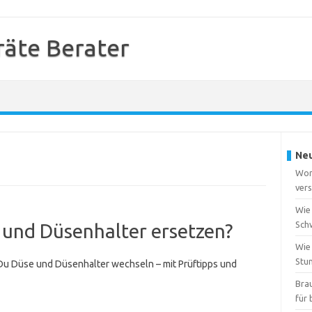
äte Berater
Neu
Wor
vers
Wie 
Sch
 und Düsenhalter ersetzen?
Wie
Stu
 Du Düse und Düsenhalter wechseln – mit Prüftipps und
Bra
für