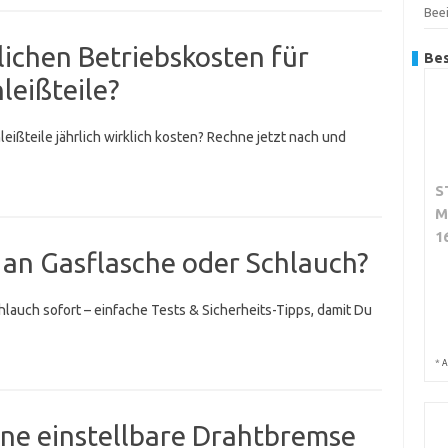
Beei
lichen Betriebskosten für
Bes
leißteile?
eißteile jährlich wirklich kosten? Rechne jetzt nach und
S
M
1
 an Gasflasche oder Schlauch?
hlauch sofort – einfache Tests & Sicherheits-Tipps, damit Du
*
A
ine einstellbare Drahtbremse