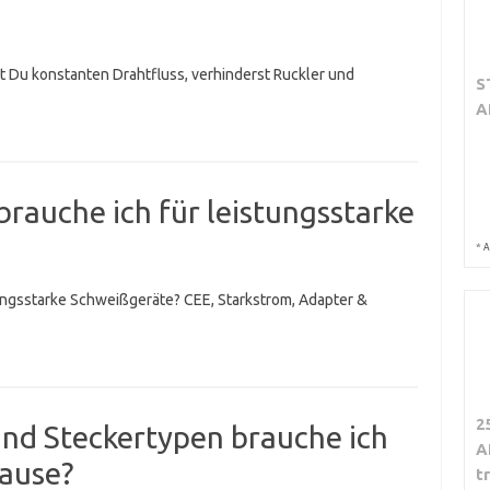
t Du konstanten Drahtfluss, verhinderst Ruckler und
S
A
rauche ich für leistungsstarke
*
A
ungsstarke Schweißgeräte? CEE, Starkstrom, Adapter &
2
nd Steckertypen brauche ich
A
hause?
t