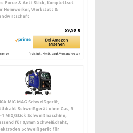
rc Force & Anti-Stick, Komplettset
ür Heimwerker, Werkstatt &
andwirtschaft
69,99 €
Bei Amazon
ansehen
Preis inkl. MwSt., zzgl. Versandkosten
nzeige
40A MIG MAG Schweißgerät,
ülldraht Schweißgerät ohne Gas, 3-
n-1 MIG/Stick Schweißmaschine,
assend für 0,8mm Schweißdraht,
lektroden Schweißgerät für