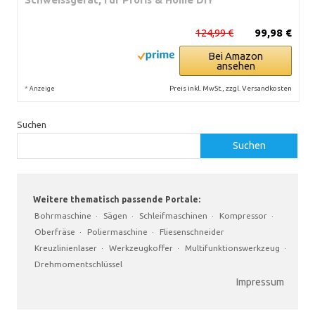
124,99 €
99,98 €
Bei Amazon
ansehen
*
Preis inkl. MwSt., zzgl. Versandkosten
Anzeige
Suchen
Suchen
Weitere thematisch passende Portale:
Bohrmaschine
·
Sägen
·
Schleifmaschinen
·
Kompressor
·
Oberfräse
·
Poliermaschine
·
Fliesenschneider
Kreuzlinienlaser
·
Werkzeugkoffer
·
Multifunktionswerkzeug
·
Drehmomentschlüssel
Impressum