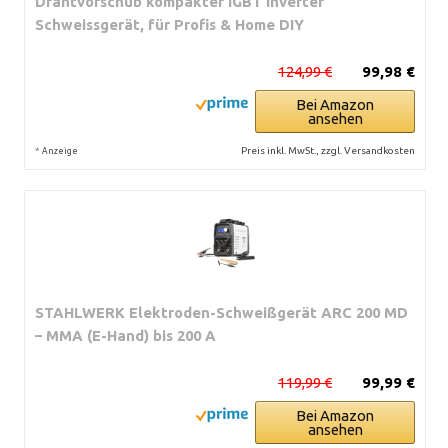
Drahtvorschub kompakter IGBT Inverter
Schweissgerät, für Profis & Home DIY
124,99 €
99,98 €
Bei Amazon
ansehen
*
Preis inkl. MwSt., zzgl. Versandkosten
Anzeige
STAHLWERK Elektroden-Schweißgerät ARC 200 MD
– MMA (E-Hand) bis 200 A
119,99 €
99,99 €
Bei Amazon
ansehen