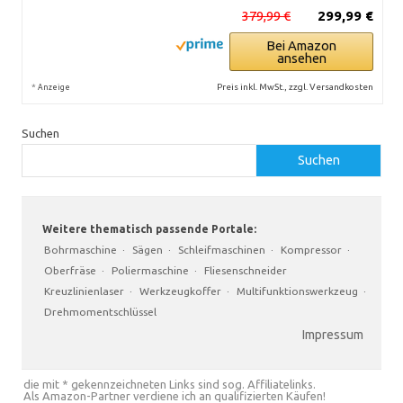
379,99 €
299,99 €
Bei Amazon
ansehen
*
Preis inkl. MwSt., zzgl. Versandkosten
Anzeige
Suchen
Suchen
Weitere thematisch passende Portale:
Bohrmaschine
·
Sägen
·
Schleifmaschinen
·
Kompressor
·
Oberfräse
·
Poliermaschine
·
Fliesenschneider
Kreuzlinienlaser
·
Werkzeugkoffer
·
Multifunktionswerkzeug
·
Drehmomentschlüssel
Impressum
die mit * gekennzeichneten Links sind sog. Affiliatelinks.
Als Amazon-Partner verdiene ich an qualifizierten Käufen!