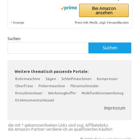
Bei Amazon
ansehen
*
Preis inkl. MwSt., zzgl. Versandkosten
Anzeige
Suchen
Suchen
Weitere thematisch passende Portale:
Bohrmaschine
·
Sägen
·
Schleifmaschinen
·
Kompressor
·
Oberfräse
·
Poliermaschine
·
Fliesenschneider
Kreuzlinienlaser
·
Werkzeugkoffer
·
Multifunktionswerkzeug
·
Drehmomentschlüssel
Impressum
die mit * gekennzeichneten Links sind sog. Affiliatelinks.
Als Amazon-Partner verdiene ich an qualifizierten Käufen!