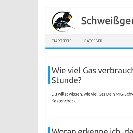
Zum
Inhalt
Schweißger
springen
STARTSEITE
RATGEBER
Wie viel Gas verbrauc
Stunde?
Du willst wissen, wie viel Gas Dein MIG-Sch
Kostencheck.
Woran erkenne ich, da