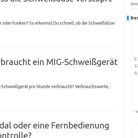
Beei
Bes
r oder Funken? So erkennst Du schnell, ob die Schweißdüse
S
erbraucht ein MIG-Schweißgerät
1
A
IG-Schweißgerät pro Stunde verbraucht? Verbrauchswerte,
*
A
edal oder eine Fernbedienung
ntrolle?