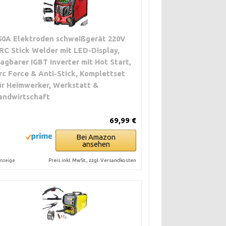
50A Elektroden schweißgerät 220V
RC Stick Welder mit LED-Display,
ragbarer IGBT Inverter mit Hot Start,
rc Force & Anti-Stick, Komplettset
ür Heimwerker, Werkstatt &
andwirtschaft
69,99 €
Bei Amazon
ansehen
Preis inkl. MwSt., zzgl. Versandkosten
nzeige