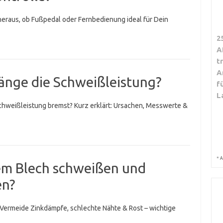
heraus, ob Fußpedal oder Fernbedienung ideal für Dein
2
A
t
A
länge die Schweißleistung?
f
L
Schweißleistung bremst? Kurz erklärt: Ursachen, Messwerte &
*
A
tem Blech schweißen und
en?
 Vermeide Zinkdämpfe, schlechte Nähte & Rost – wichtige