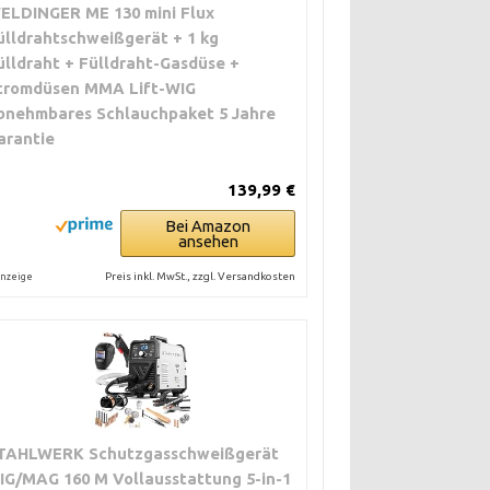
ELDINGER ME 130 mini Flux
ülldrahtschweißgerät + 1 kg
ülldraht + Fülldraht-Gasdüse +
tromdüsen MMA Lift-WIG
bnehmbares Schlauchpaket 5 Jahre
arantie
139,99 €
Bei Amazon
ansehen
Preis inkl. MwSt., zzgl. Versandkosten
nzeige
TAHLWERK Schutzgasschweißgerät
IG/MAG 160 M Vollausstattung 5-in-1