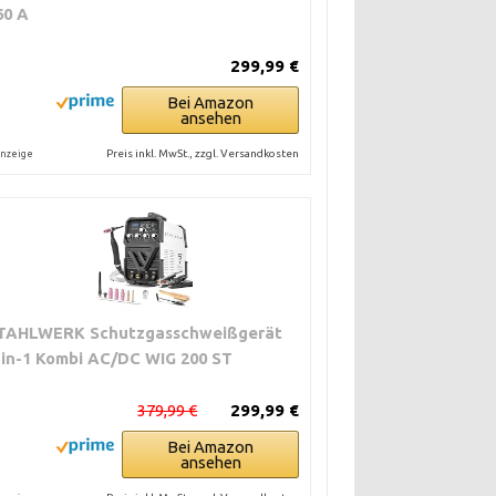
60 A
299,99 €
Bei Amazon
ansehen
Preis inkl. MwSt., zzgl. Versandkosten
nzeige
TAHLWERK Schutzgasschweißgerät
-in-1 Kombi AC/DC WIG 200 ST
379,99 €
299,99 €
Bei Amazon
ansehen