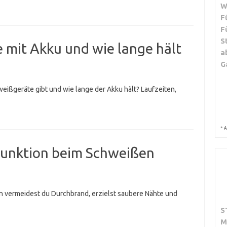
W
F
F
S
 mit Akku und wie lange hält
a
G
eißgeräte gibt und wie lange der Akku hält? Laufzeiten,
*
A
sfunktion beim Schweißen
n vermeidest du Durchbrand, erzielst saubere Nähte und
S
M