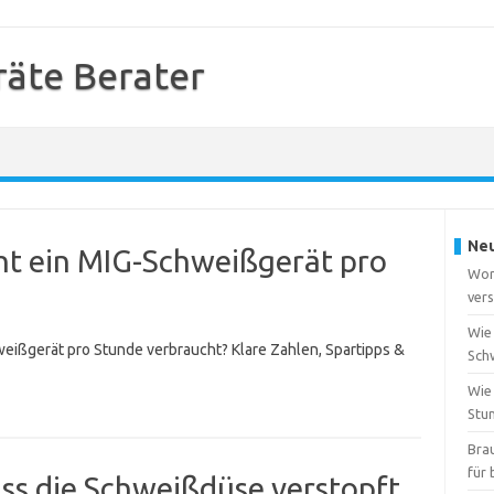
äte Berater
Neu
ht ein MIG-Schweißgerät pro
Wor
vers
Wie 
weißgerät pro Stunde verbraucht? Klare Zahlen, Spartipps &
Sch
Wie
Stu
Bra
für
ss die Schweißdüse verstopft